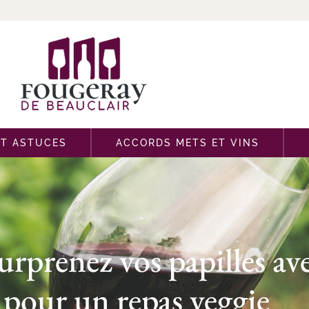
ET ASTUCES
ACCORDS METS ET VINS
urprenez vos papilles ave
s pour un repas veggie