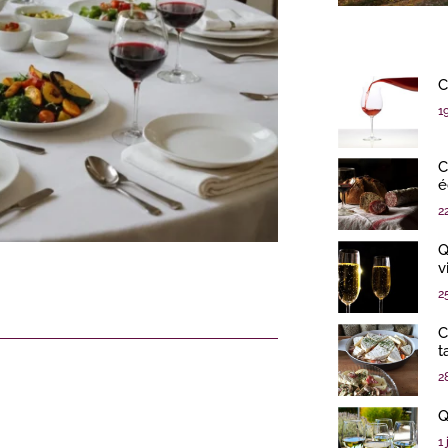
C
1
C
é
2
Q
v
2
C
t
2
Q
1 