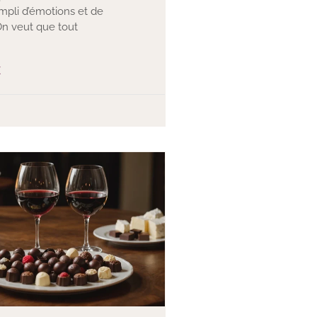
empli d’émotions et de
On veut que tout
E