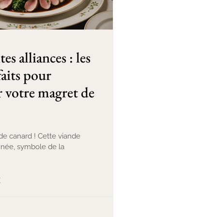
s alliances : les
faits pour
 votre magret de
de canard ! Cette viande
finée, symbole de la
E