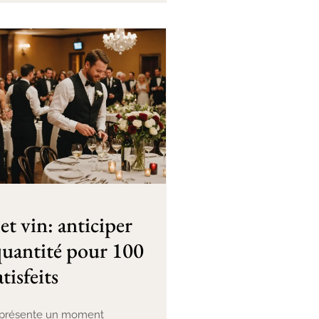
et vin: anticiper
 quantité pour 100
atisfeits
eprésente un moment