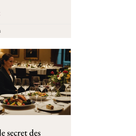
E
4
e secret des