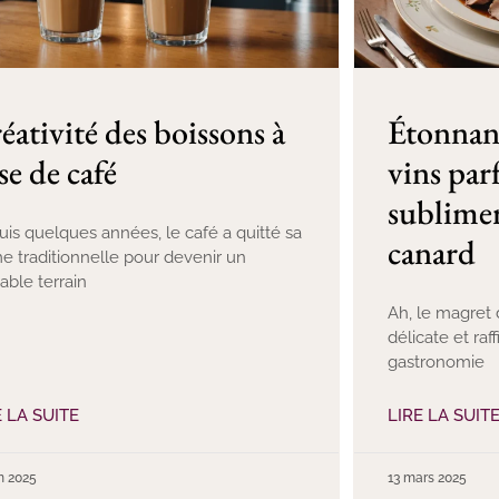
éativité des boissons à
Étonnante
se de café
vins par
sublimer
is quelques années, le café a quitté sa
canard
e traditionnelle pour devenir un
table terrain
Ah, le magret 
délicate et raf
gastronomie
E LA SUITE
LIRE LA SUIT
in 2025
13 mars 2025