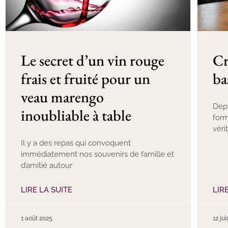
Le secret d’un vin rouge
Cr
frais et fruité pour un
ba
veau marengo
Depu
inoubliable à table
form
véri
Il y a des repas qui convoquent
immédiatement nos souvenirs de famille et
d’amitié autour
LIRE LA SUITE
LIR
1 août 2025
12 ju