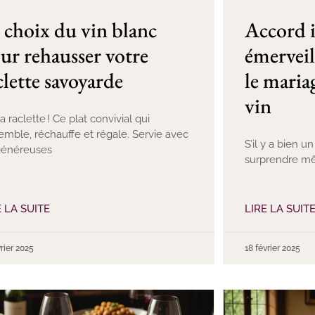
 choix du vin blanc
Accord i
ur rehausser votre
émerveil
clette savoyarde
le maria
vin
la raclette ! Ce plat convivial qui
emble, réchauffe et régale. Servie avec
S’il y a bien 
généreuses
surprendre mê
E LA SUITE
LIRE LA SUIT
vrier 2025
18 février 2025