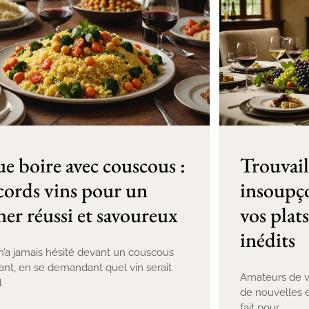
e boire avec couscous :
Trouvail
cords vins pour un
insoupço
ner réussi et savoureux
vos plats
inédits
n’a jamais hésité devant un couscous
nt, en se demandant quel vin serait
Amateurs de v
l
de nouvelles e
fait pour