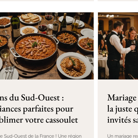
ns du Sud-Ouest :
Mariage 
liances parfaites pour
la juste
blimer votre cassoulet
invités s
le Sud-Ouest de la France ! Une région
Un mariage r