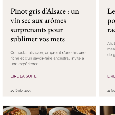
Pinot gris d’Alsace : un
Le
vin sec aux arômes
po
surprenants pour
ra
sublimer vos mets
Ah, 
rass
Ce nectar alsacien, empreint d’une histoire
de 
riche et d’un savoir-faire ancestral, invite à
une expérience
LIRE LA SUITE
LIR
25 février 2025
21 fé