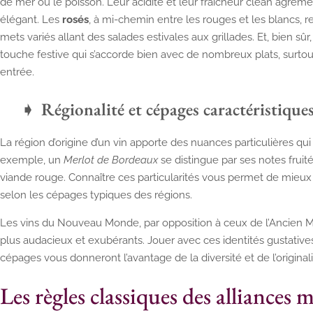
de mer ou le poisson. Leur acidité et leur fraîcheur clean agrémen
élégant. Les
rosés
, à mi-chemin entre les rouges et les blancs, 
mets variés allant des salades estivales aux grillades. Et, bien sûr
touche festive qui s’accorde bien avec de nombreux plats, surt
entrée.
Régionalité et cépages caractéristique
La région d’origine d’un vin apporte des nuances particulières qu
exemple, un
Merlot de Bordeaux
se distingue par ses notes fruité
viande rouge. Connaître ces particularités vous permet de mieux 
selon les cépages typiques des régions.
Les vins du Nouveau Monde, par opposition à ceux de l’Ancien Mon
plus audacieux et exubérants. Jouer avec ces identités gustative
cépages vous donneront l’avantage de la diversité et de l’original
Les règles classiques des alliances 