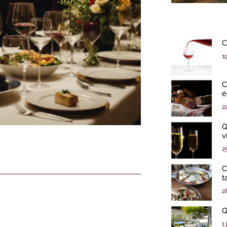
C
1
C
é
2
Q
v
2
C
t
2
Q
1 