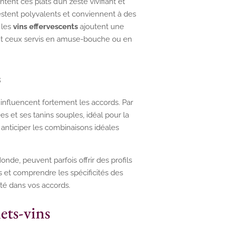
tent ces plats d’un zeste vivifiant et
restent polyvalents et conviennent à des
, les
vins effervescents
ajoutent une
out ceux servis en amuse-bouche ou en
s
i influencent fortement les accords. Par
es et ses tanins souples, idéal pour la
anticiper les combinaisons idéales
de, peuvent parfois offrir des profils
s et comprendre les spécificités des
ité dans vos accords.
mets-vins