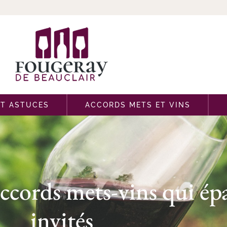
ET ASTUCES
ACCORDS METS ET VINS
 accords mets-vins qui ép
invités