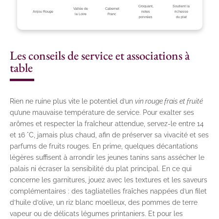
Croquant,
Soutient la
Vallée de
Cabernet
Anjou Rouge
notes
richesse
la Loire
Franc
poivrées
du plat
Les conseils de service et associations à
table
Rien ne ruine plus vite le potentiel d’un
vin rouge frais et fruité
qu’une mauvaise température de service. Pour exalter ses
arômes et respecter la fraîcheur attendue, servez-le entre 14
et 16 °C, jamais plus chaud, afin de préserver sa vivacité et ses
parfums de fruits rouges. En prime, quelques décantations
légères suffisent à arrondir les jeunes tanins sans assécher le
palais ni écraser la sensibilité du plat principal. En ce qui
concerne les garnitures, jouez avec les textures et les saveurs
complémentaires : des tagliatelles fraîches nappées d’un filet
d’huile d’olive, un riz blanc moelleux, des pommes de terre
vapeur ou de délicats légumes printaniers. Et pour les