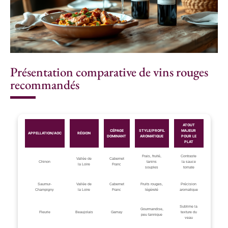
Présentation comparative de vins rouges
recommandés
ATOUT
CÉPAGE
STYLE/PROFIL
MAJEUR
APPELLATION/AOC
RÉGION
DOMINANT
AROMATIQUE
POUR LE
PLAT
Frais, fruité,
Contraste
Vallée de
Cabernet
Chinon
tanins
la sauce
la Loire
Franc
souples
tomate
Saumur-
Vallée de
Cabernet
Fruits rouges,
Précision
Champigny
la Loire
Franc
légèreté
aromatique
Sublime la
Gourmandise,
Fleurie
Beaujolais
Gamay
texture du
peu tannique
veau