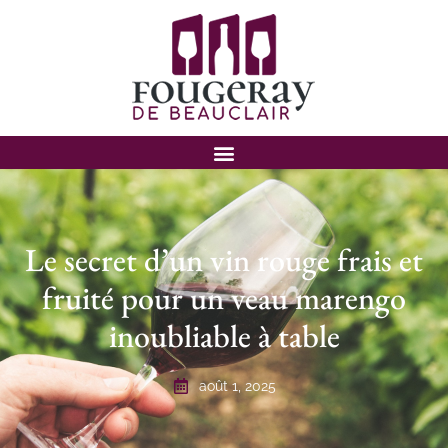
Le secret d’un vin rouge frais et
fruité pour un veau marengo
inoubliable à table
août 1, 2025