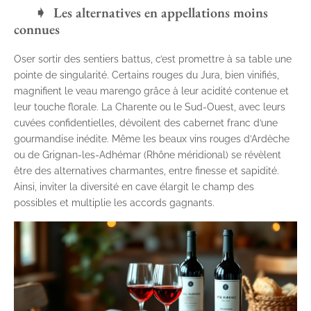
Les alternatives en appellations moins
connues
Oser sortir des sentiers battus, c’est promettre à sa table une
pointe de singularité. Certains rouges du Jura, bien vinifiés,
magnifient le veau marengo grâce à leur acidité contenue et
leur touche florale. La Charente ou le Sud-Ouest, avec leurs
cuvées confidentielles, dévoilent des cabernet franc d’une
gourmandise inédite. Même les beaux vins rouges d’Ardèche
ou de Grignan-les-Adhémar (Rhône méridional) se révèlent
être des alternatives charmantes, entre finesse et sapidité.
Ainsi, inviter la diversité en cave élargit le champ des
possibles et multiplie les accords gagnants.