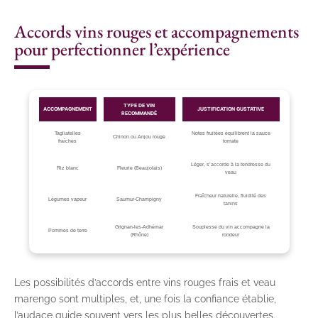
Accords vins rouges et accompagnements
pour perfectionner l’expérience
TYPE DE VIN
ACCOMPAGNEMENT
JUSTIFICATION GUSTATIVE
RECOMMANDÉ
Tagliatelles
Notes fruitées équilibrent la sauce
Chinon ou Anjou rouge
fraîches
tomate
Léger, s’accorde à la tendresse du
Riz blanc
Fleurie (Beaujolais)
veau
Fraîcheur naturelle, fluidité des
Légumes vapeur
Saumur-Champigny
tanins
Grignan-les-Adhémar
Souplesse du vin accompagne la
Pommes de terre
(Rhône)
rondeur
Les possibilités d’accords entre vins rouges frais et veau
marengo sont multiples, et, une fois la confiance établie,
l’audace guide souvent vers les plus belles découvertes.