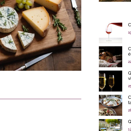
C
1
C
é
2
Q
v
2
C
t
2
Q
1 