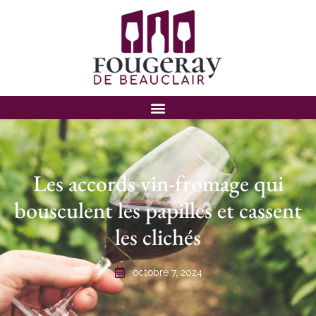
Les accords vin-fromage qui
bousculent les papilles et cassent
les clichés
octobre 7, 2024