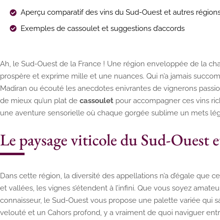
Aperçu comparatif des vins du Sud-Ouest et autres région
Exemples de cassoulet et suggestions d’accords
Ah, le Sud-Ouest de la France ! Une région enveloppée de la chal
prospère et exprime mille et une nuances. Qui n’a jamais succo
Madiran ou écouté les anecdotes enivrantes de vignerons passion
de mieux qu’un plat de
cassoulet
pour accompagner ces vins ric
une aventure sensorielle où chaque gorgée sublime un mets lég
Le paysage viticole du Sud-Ouest et
Dans cette région, la diversité des appellations n’a d’égale que
et vallées, les vignes s’étendent à l’infini. Que vous soyez amat
connaisseur, le Sud-Ouest vous propose une palette variée qui sat
velouté et un Cahors profond, y a vraiment de quoi naviguer ent