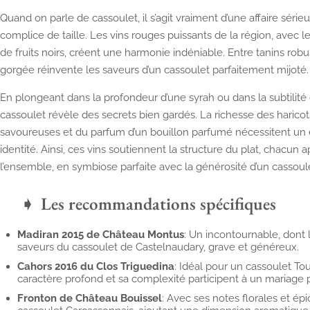
Quand on parle de cassoulet, il s’agit vraiment d’une affaire séri
complice de taille. Les vins rouges puissants de la région, avec 
de fruits noirs, créent une harmonie indéniable. Entre tanins ro
gorgée réinvente les saveurs d’un cassoulet parfaitement mijoté.
En plongeant dans la profondeur d’une syrah ou dans la subtilité d
cassoulet révèle des secrets bien gardés. La richesse des harico
savoureuses et du parfum d’un bouillon parfumé nécessitent un é
identité. Ainsi, ces vins soutiennent la structure du plat, chacu
l’ensemble, en symbiose parfaite avec la générosité d’un cassoul
Les recommandations spécifiques
Madiran 2015 de Château Montus
: Un incontournable, dont
saveurs du cassoulet de Castelnaudary, grave et généreux.
Cahors 2016 du Clos Triguedina
: Idéal pour un cassoulet Tou
caractère profond et sa complexité participent à un mariage p
Fronton de Château Bouissel
: Avec ses notes florales et ép