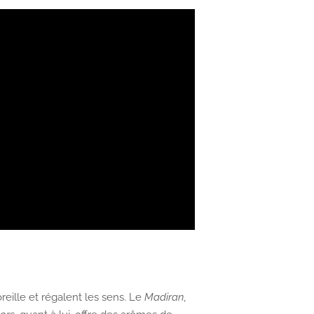
eille et régalent les sens. Le
Madiran
,