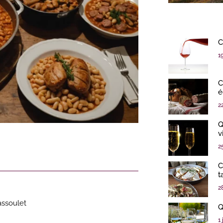
C
1
C
é
2
Q
v
2
C
t
2
assoulet
Q
1 