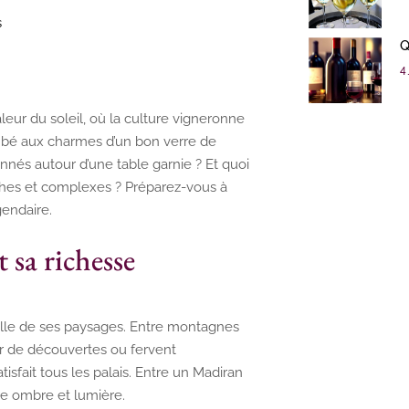
s
Q
4 
eur du soleil, où la culture vigneronne
mbé aux charmes d’un bon verre de
nés autour d’une table garnie ? Et quoi
hes et complexes ? Préparez-vous à
endaire.
 sa richesse
 celle de ses paysages. Entre montagnes
eur de découvertes ou fervent
isfait tous les palais. Entre un Madiran
re ombre et lumière.