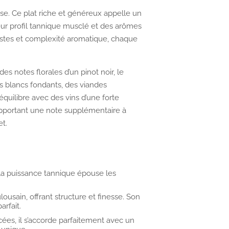
euse. Ce plat riche et généreux appelle un
leur profil tannique musclé et des arômes
bustes et complexité aromatique, chaque
es notes florales d’un pinot noir, le
ts blancs fondants, des viandes
quilibre avec des vins d’une forte
n apportant une note supplémentaire à
et.
 la puissance tannique épouse les
lousain, offrant structure et finesse. Son
arfait.
icées, il s’accorde parfaitement avec un