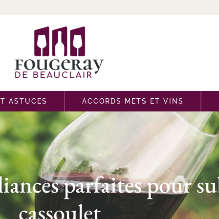
ET ASTUCES
ACCORDS METS ET VINS
liances parfaites pour s
cassoulet