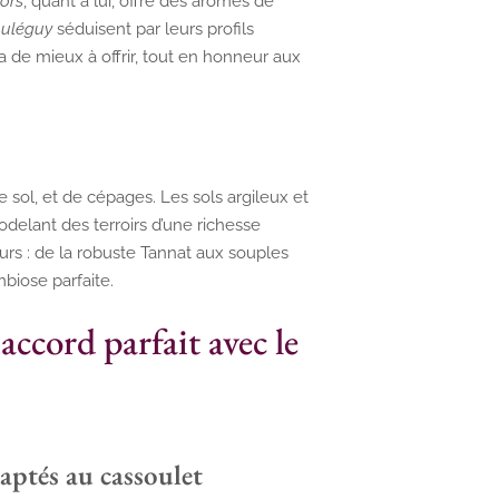
ors
, quant à lui, offre des arômes de
ouléguy
séduisent par leurs profils
a de mieux à offrir, tout en honneur aux
 sol, et de cépages. Les sols argileux et
modelant des terroirs d’une richesse
urs : de la robuste Tannat aux souples
mbiose parfaite.
ccord parfait avec le
daptés au cassoulet