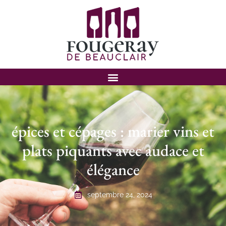
épices et cépages : marier vins et
plats piquants avec audace et
élégance
septembre 24, 2024