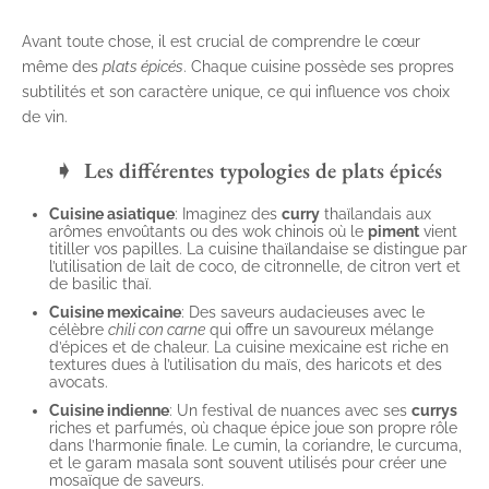
Avant toute chose, il est crucial de comprendre le cœur
même des
plats épicés
. Chaque cuisine possède ses propres
subtilités et son caractère unique, ce qui influence vos choix
de vin.
Les différentes typologies de plats épicés
Cuisine asiatique
: Imaginez des
curry
thaïlandais aux
arômes envoûtants ou des wok chinois où le
piment
vient
titiller vos papilles. La cuisine thaïlandaise se distingue par
l’utilisation de lait de coco, de citronnelle, de citron vert et
de basilic thaï.
Cuisine mexicaine
: Des saveurs audacieuses avec le
célèbre
chili con carne
qui offre un savoureux mélange
d’épices et de chaleur. La cuisine mexicaine est riche en
textures dues à l’utilisation du maïs, des haricots et des
avocats.
Cuisine indienne
: Un festival de nuances avec ses
currys
riches et parfumés, où chaque épice joue son propre rôle
dans l’harmonie finale. Le cumin, la coriandre, le curcuma,
et le garam masala sont souvent utilisés pour créer une
mosaïque de saveurs.