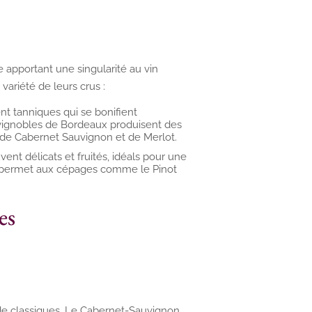
e apportant une singularité au vin
variété de leurs crus :
ent tanniques qui se bonifient
 vignobles de Bordeaux produisent des
 de Cabernet Sauvignon et de Merlot.
ent délicats et fruités, idéals pour une
e permet aux cépages comme le Pinot
es
de classiques. Le Cabernet-Sauvignon,