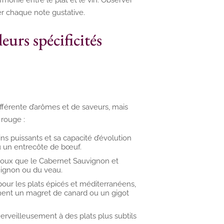
er chaque note gustative.
eurs spécificités
ifférente d’arômes et de saveurs, mais
 rouge :
s puissants et sa capacité d’évolution
ou un entrecôte de bœuf.
s doux que le Cabernet Sauvignon et
 mignon ou du veau.
pour les plats épicés et méditerranéens,
ement un magret de canard ou un gigot
merveilleusement à des plats plus subtils