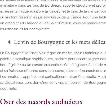
majoritaire dans les vins de Bordeaux, apporte structure et profo
richesse tannique équilibre la rondeur et le gras de la viande rou
du vin font ressortir les jus savoureux de la viande. Pour une tabl
un grand cru du Médoc ou de Saint-Émilion. Vous ne manquerez 
leur finesse et leur complexité.
Le vin de Bourgogne et les mets délica
En Bourgogne, le Pinot Noir règne en maître. Moins tannique que 
palette aromatique sophistiquée, parfaite pour accompagner des
boeuf grillée ou un canard aux cerises. Son élégance s’accorde
et sa fraîcheur détonne dans la bouche, laissant s’épanouir des a
Les amateurs apprécieront particulièrement un Chambolle-Musig
sa délicatesse. Lors d’un dîner convivial, un bon vin de Bourgogne
gourmets.
Oser des accords audacieux