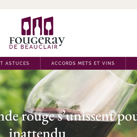
ET ASTUCES
ACCORDS METS ET VINS
ande rouge s’unissent pou
inattendu