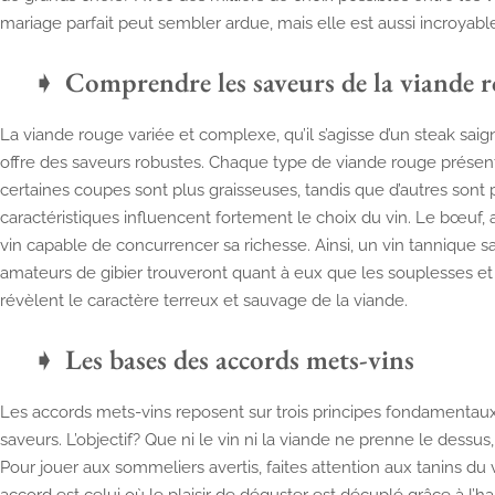
mariage parfait peut sembler ardue, mais elle est aussi incroyab
Comprendre les saveurs de la viande 
La viande rouge variée et complexe, qu’il s’agisse d’un steak sai
offre des saveurs robustes. Chaque type de viande rouge présen
certaines coupes sont plus graisseuses, tandis que d’autres sont 
caractéristiques influencent fortement le choix du vin. Le bœu
vin capable de concurrencer sa richesse. Ainsi, un vin tannique s
amateurs de gibier trouveront quant à eux que les souplesses et 
révèlent le caractère terreux et sauvage de la viande.
Les bases des accords mets-vins
Les accords mets-vins reposent sur trois principes fondamentaux : l
saveurs. L’objectif? Que ni le vin ni la viande ne prenne le dessus
Pour jouer aux sommeliers avertis, faites attention aux tanins du 
accord est celui où le plaisir de déguster est décuplé grâce à l’ha