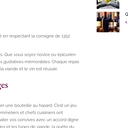
Q
4 
pé en respectant la consigne de 1352
ges. Que vous soyez novice ou épicurien
nces gustatives mémorables. Chaque repas
a viande et le vin est réussie.
ges
 une bouteille au hasard. C’est un jeu
ommeliers et chefs cuisiniers ont
épater vos convives avec un accord digne
ins et les types de viande, la quête du