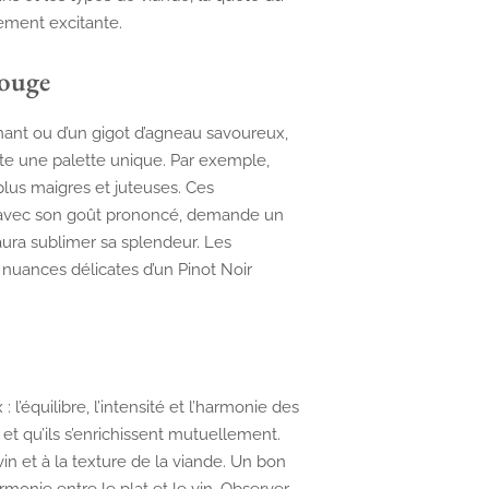
lement excitante.
rouge
gnant ou d’un gigot d’agneau savoureux,
te une palette unique. Par exemple,
plus maigres et juteuses. Ces
f, avec son goût prononcé, demande un
aura sublimer sa splendeur. Les
nuances délicates d’un Pinot Noir
’équilibre, l’intensité et l’harmonie des
, et qu’ils s’enrichissent mutuellement.
vin et à la texture de la viande. Un bon
rmonie entre le plat et le vin. Observer