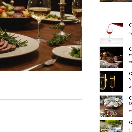
C
1
C
é
2
Q
v
2
C
t
2
Q
1 