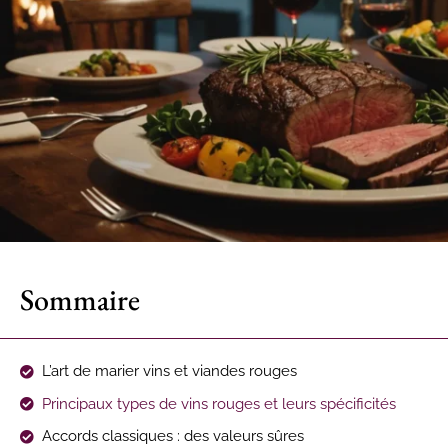
Sommaire
L’art de marier vins et viandes rouges
Principaux types de vins rouges et leurs spécificités
Accords classiques : des valeurs sûres