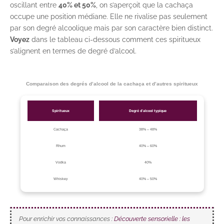
oscillant entre
40% et 50%
, on s’aperçoit que la cachaça
occupe une position médiane. Elle ne rivalise pas seulement
par son degré alcoolique mais par son caractère bien distinct.
Voyez
dans le tableau ci-dessous comment ces spiritueux
s’alignent en termes de degré d’alcool.
Comparaison des degrés d’alcool de la cachaça et d’autres spiritueux
Spiritueux
Degré d’alcool typique
Cachaça
38% – 48%
Rhum
40% – 60%
Vodka
40%
Whiskey
40% – 50%
Pour enrichir vos connaissances :
Découverte sensorielle : les