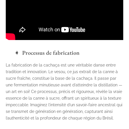
Processus de fabrication
La fabrication de la cachaça est une véritable danse entre
tradition et innovation. Le vesou, ce jus extrait de la canne à
sucre fraîche, constitue la base de la cachaça. Il passe par
une fermentation minutieuse avant d’atteindre la distillation —
un art en soi! Ce processus, précis et rigoureux, révèle la vraie
essence de la canne à sucre, offrant un spiritueux à la texture
impeccable. Imaginez l’intensité d’un savoir-faire ancestral qui
se transmet de génération en génération, capturant ainsi
l’authenticité et la profondeur de chaque région du Brésil.