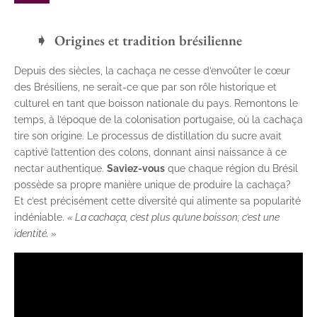
Origines et tradition brésilienne
Depuis des siècles, la cachaça ne cesse d’envoûter le cœur
des Brésiliens, ne serait-ce que par son rôle historique et
culturel en tant que boisson nationale du pays. Remontons le
temps, à l’époque de la colonisation portugaise, où la cachaça
tire son origine. Le processus de distillation du sucre avait
captivé l’attention des colons, donnant ainsi naissance à ce
nectar authentique.
Saviez-vous
que chaque région du Brésil
possède sa propre manière unique de produire la cachaça?
Et c’est précisément cette diversité qui alimente sa popularité
indéniable.
« La cachaça, c’est plus qu’une boisson; c’est une
identité. »