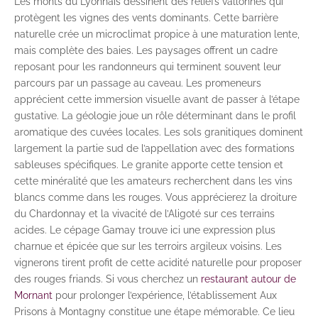
Les monts du Lyonnais dessinent des reliefs vallonnés qui
protègent les vignes des vents dominants. Cette barrière
naturelle crée un microclimat propice à une maturation lente,
mais complète des baies. Les paysages offrent un cadre
reposant pour les randonneurs qui terminent souvent leur
parcours par un passage au caveau. Les promeneurs
apprécient cette immersion visuelle avant de passer à l’étape
gustative. La géologie joue un rôle déterminant dans le profil
aromatique des cuvées locales. Les sols granitiques dominent
largement la partie sud de l’appellation avec des formations
sableuses spécifiques. Le granite apporte cette tension et
cette minéralité que les amateurs recherchent dans les vins
blancs comme dans les rouges. Vous apprécierez la droiture
du Chardonnay et la vivacité de l’Aligoté sur ces terrains
acides. Le cépage Gamay trouve ici une expression plus
charnue et épicée que sur les terroirs argileux voisins. Les
vignerons tirent profit de cette acidité naturelle pour proposer
des rouges friands. Si vous cherchez un
restaurant autour de
Mornant
pour prolonger l’expérience, l’établissement Aux
Prisons à Montagny constitue une étape mémorable. Ce lieu