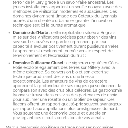
terroir de Millery grâce à un savoir-faire ancestral. Les
jeunes installations apportent un souffle nouveau avec des
méthodes de vinification modernes et audacieuses. Ces
domaines dynamisent l’image des Coteaux du Lyonnais
auprès d’une clientèle urbaine exigeante. L’innovation
technique sert ici la pureté aromatique ;
Domaine de l’Harlé
: cette exploitation située à Brignais
mise sur des vinifications précises pour obtenir des vins
soyeux. Les cuvées de garde surprennent par leur
capacité à évoluer positivement durant plusieurs années.
L’approche est résolument tournée vers le respect de
l’environnement et l’expression du fruit ;
Domaine Guillaume Clusel
: ce vigneron réputé en Côte-
Rôtie exploite également des terres sur Millery avec la
même exigence. Sa conversion bio et son expertise
technique produisent des vins d’une finesse
exceptionnelle. Les amateurs de vins de caractère
apprécient la profondeur de ses rouges qui soutiennent la
comparaison avec des crus plus célèbres. La gastronomie
lyonnaise trouve dans ces vins des partenaires de choix
pour sublimer une rosette ou un tablier de sapeur. Ces
flacons offrent un rapport qualité-prix souvent avantageux
par rapport aux appellations plus prestigieuses du nord.
Vous soutenez une économie locale et durable en
privilégiant ces circuits courts lors de vos achats.
Marc a désormais son itinéraire tracé pour ses prochaines