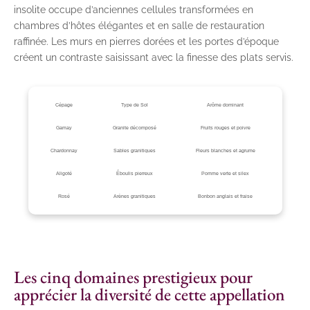
insolite occupe d’anciennes cellules transformées en
chambres d’hôtes élégantes et en salle de restauration
raffinée. Les murs en pierres dorées et les portes d’époque
créent un contraste saisissant avec la finesse des plats servis.
Cépage
Type de Sol
Arôme dominant
Gamay
Granite décomposé
Fruits rouges et poivre
Chardonnay
Sables granitiques
Fleurs blanches et agrume
Aligoté
Éboulis pierreux
Pomme verte et silex
Rosé
Arènes granitiques
Bonbon anglais et fraise
Les cinq domaines prestigieux pour
apprécier la diversité de cette appellation