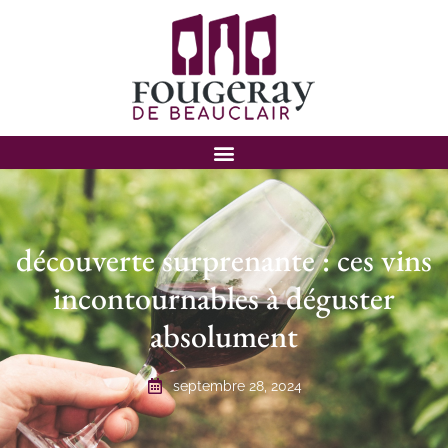
découverte surprenante : ces vins
incontournables à déguster
absolument
septembre 28, 2024