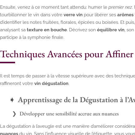
Ensuite, venez à ce moment tant attendu: humer le
premier nez
.
tourbillonner le vin dans votre
verre vin
pour libérer ses
arômes 
d’identifier les notes fruitées, florales, épicées ou boisées. Et p
analysant sa
texture en bouche
. Décrivez son
équilibre vin
, so
participe à la symphonie finale.
Techniques Avancées pour Affiner l
Il est temps de passer à la vitesse supérieure avec des techniques
raffineront votre
vin dégustation
.
Apprentissage de la Dégustation à l’A
Développer une sensibilité accrue aux nuances
La dégustation à l’aveugle est une manière d’améliorer considéra
nuances
du vin. Sans l’influence visuelle de l’étiquette, vous v