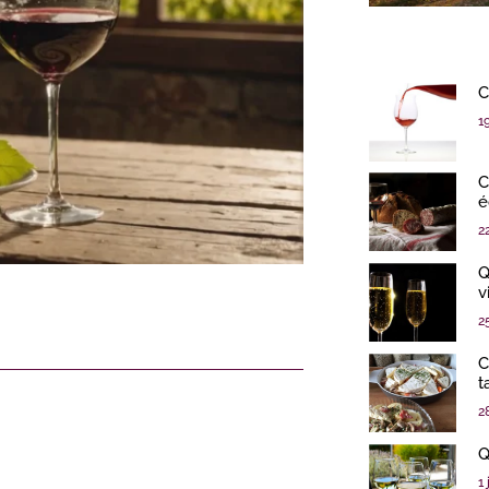
C
1
C
é
2
Q
v
2
C
t
2
Q
1 