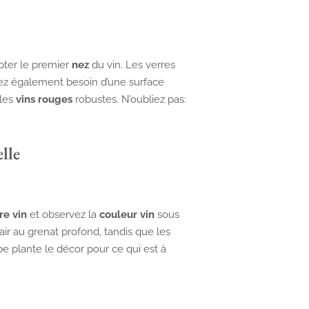
pter le premier
nez
du vin. Les verres
urez également besoin d’une surface
 les
vins rouges
robustes. N’oubliez pas:
lle
re vin
et observez la
couleur vin
sous
air au grenat profond, tandis que les
ape plante le décor pour ce qui est à