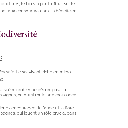
ducteurs, le bio vin peut influer sur le
uant aux consommateurs, ils bénéficient
iodiversité
é
des sols
. Le sol vivant, riche en micro-
ne.
versité microbienne décompose la
s vignes, ce qui stimule une croissance
iques encouragent la faune et la flore
mpagnes, qui jouent un rôle crucial dans