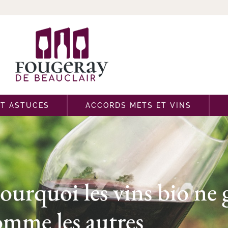
ET ASTUCES
ACCORDS METS ET VINS
 pourquoi les vins bio ne
omme les autres