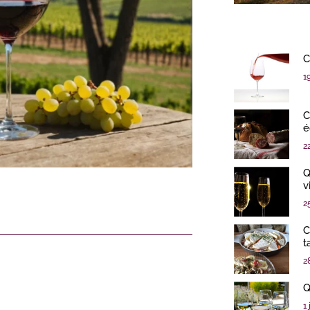
C
1
C
é
2
Q
v
2
C
t
2
Q
1 