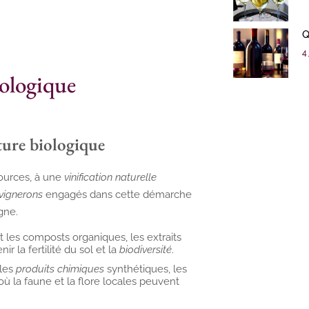
Q
4 
iologique
lture biologique
sources, à une
vinification naturelle
vignerons
engagés dans cette démarche
gne.
t les composts organiques, les extraits
 la fertilité du sol et la
biodiversité
.
 les
produits chimiques
synthétiques, les
 où la faune et la flore locales peuvent