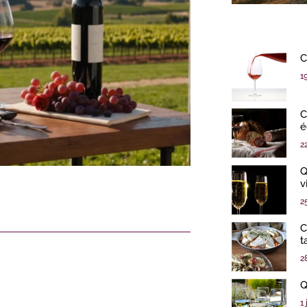
C
1
C
é
2
Q
v
2
C
t
2
Q
1 