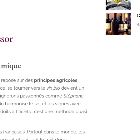
Q
4 
ssor
namique
 repose sur des
principes agricoles
nce, se tourner vers le
vin bio
devient un
es vignerons passionnés comme
Stéphane
On harmonise le sol et les vignes avec
duits artificiels : c’est une méthode quasi
s françaises. Partout dans le monde, les
ment et qui sont le fruit d’une