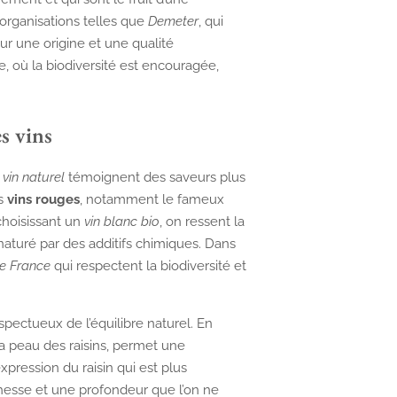
organisations telles que
Demeter
, qui
r une origine et une qualité
, où la biodiversité est encouragée,
es vins
e
vin naturel
témoignent des saveurs plus
es
vins rouges
, notamment le fameux
choisissant un
vin blanc bio
, on ressent la
énaturé par des additifs chimiques. Dans
de France
qui respectent la biodiversité et
pectueux de l’équilibre naturel. En
la peau des raisins, permet une
xpression du raisin qui est plus
hesse et une profondeur que l’on ne