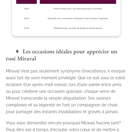
2020
Fruité et floral avec une belle persistance minérale
2019
Équilibré avec une texture crémeuse et des touches d’agrumes
2018
Rafraîchissant, accents de griotte et pointe épicée
Les occasions idéales pour apprécier un
rosé Miraval
Miraval n’est pas seulement synonyme d’excellence, il évoque
aussi l’art de vivre moment privilégié. Que ce soit sous le soleil
éclatant d’un après-midi estival, lors d’une soirée entre amis
ou pour célébrer une occasion spéciale, chaque verre de
Miraval transcende la simple dégustation. Ses saveurs
complexes et sa légèreté en font un compagnon de choix
pour partager des instants inoubliables et gravés à jamais.
Vous vous demandez encore pourquoi Miraval fascine tant?
Peut-être est-il temps d’écouter votre cœur et de mettre à