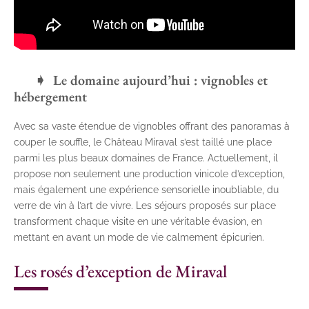
Le domaine aujourd’hui : vignobles et
hébergement
Avec sa vaste étendue de vignobles offrant des panoramas à
couper le souffle, le Château Miraval s’est taillé une place
parmi les plus beaux domaines de France. Actuellement, il
propose non seulement une production vinicole d’exception,
mais également une expérience sensorielle inoubliable, du
verre de vin à l’art de vivre. Les séjours proposés sur place
transforment chaque visite en une véritable évasion, en
mettant en avant un mode de vie calmement épicurien.
Les rosés d’exception de Miraval