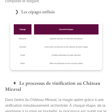
complexe et élégant.
Les cépages utilisés
Cépage
Caractéristiques
Grenache
Apporte structure et intensité aromatique
Cinsault
Connu pour sa douceur et ses arômes de fruits rouges
Syrah
Confère profondeur et notes épicées
Rolle
Offre une fraîcheur et une vivacité subtile
Le processus de vinification au Château
Miraval
Dans l’antre du Château Miraval, la magie opère grâce à une
vinification minutieusement orchestrée. À chaque étape, de la
vendange à la mise en bouteille, le processus est guidé par le