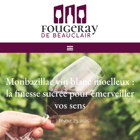
Monbazillac vin blanc moelleux :
la finesse sucrée pour émerveiller
vos sens
février 23, 2025