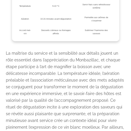
Servir frais sans refroidisseur
Température
9-10 °C
extrême
Permettre aux arômes de
Aération
10-15 minutes avant dégustation
s’exprimer
Accord met-
Desserts crémeux ou fromages
Sublimer l’harmonie des
vin
affinés
saveurs
La maîtrise du service et la sensibilité aux détails jouent un
rôle essentiel dans l’appréciation du Monbazillac, et chaque
étape participe à l’art de magnifier la boisson avec une
délicatesse incomparable. La température idéale, l’aération
préalable et l’association méticuleuse avec des mets adaptés
se conjuguent pour transformer le moment de la dégustation
en une expérience immersive, et le savoir-faire des hôtes est
valorisé par la qualité de l’accompagnement proposé. Ce
rituel de dégustation incite à une exploration des saveurs qui
se révèle aussi plaisante que surprenante, et la préparation
minutieuse avant service crée un contexte idéal pour vivre
pleinement l’expression de ce vin blanc moelleux. Par ailleurs,