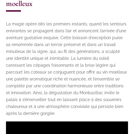
moelleux
La magie opère dès les premiers instants, quand les senteurs
enivrantes se propagent dans l’air et annoncent l’arrivée d’une
aventure gustative exquise. Cette boisson d’exception puise
sa renommée dans un terroir préservé et dans un travail
minutieux de la vigne, qui, au fil des générations, a sculpté
une identité unique et inimitable. La lumière du soleil
caressant les cépages foisonnants et la brise légère qui
parcourt les coteaux se conjuguent pour offrir au vin moelleux
une palette aromatique riche et nuancée, et l’ensemble se
complète par une coordination harmonieuse entre traditions
et innovation. Ainsi, la dégustation du Monbazillac invite le
palais à s’émerveiller tout en laissant place à des souvenirs
chaleureux et à une atmosphère conviviale qui persiste bien
après la dernière gorgée.