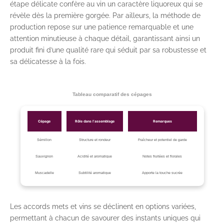
étape délicate confère au vin un caractère liquoreux qui se
révèle dès la première gorgée. Par ailleurs, la méthode de
production repose sur une patience remarquable et une
attention minutieuse à chaque détail, garantissant ainsi un
produit fini d’une qualité rare qui séduit par sa robustesse et
sa délicatesse à la fois.
Tableau comparatif des cépages
Cépage
Rôle dans l’assemblage
Remarques
Sémillon
Structure et rondeur
Fraîcheur et potentiel de garde
Sauvignon
Acidité et aromatique
Notes fruitées et florales
Muscadelle
Subtilité aromatique
Apporte la touche sucrée
Les accords mets et vins se déclinent en options variées,
permettant à chacun de savourer des instants uniques qui