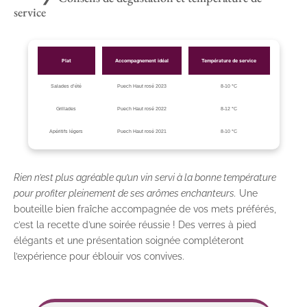
service
Plat
Accompagnement idéal
Température de service
Salades d’été
Puech Haut rosé 2023
8-10 °C
Grillades
Puech Haut rosé 2022
8-12 °C
Apéritifs légers
Puech Haut rosé 2021
8-10 °C
Rien n’est plus agréable qu’un vin servi à la bonne température
pour profiter pleinement de ses arômes enchanteurs.
Une
bouteille bien fraîche accompagnée de vos mets préférés,
c’est la recette d’une soirée réussie ! Des verres à pied
élégants et une présentation soignée compléteront
l’expérience pour éblouir vos convives.