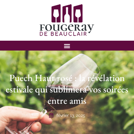
Puech Haut rosé : la révélation
estivale qui sublimera vos soirées
entre amis
février 13, 2025