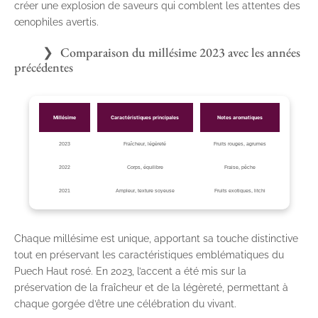
créer une explosion de saveurs qui comblent les attentes des
œnophiles avertis.
Comparaison du millésime 2023 avec les années
précédentes
Millésime
Caractéristiques principales
Notes aromatiques
2023
Fraîcheur, légèreté
Fruits rouges, agrumes
2022
Corps, équilibre
Fraise, pêche
2021
Ampleur, texture soyeuse
Fruits exotiques, litchi
Chaque millésime est unique, apportant sa touche distinctive
tout en préservant les caractéristiques emblématiques du
Puech Haut rosé. En 2023, l’accent a été mis sur la
préservation de la fraîcheur et de la légèreté, permettant à
chaque gorgée d’être une célébration du vivant.