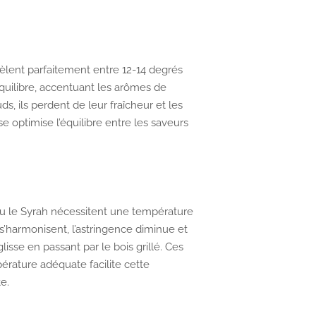
vèlent parfaitement entre 12-14 degrés
 équilibre, accentuant les arômes de
s, ils perdent de leur fraîcheur et les
 optimise l’équilibre entre les saveurs
u le Syrah nécessitent une température
 s’harmonisent, l’astringence diminue et
sse en passant par le bois grillé. Ces
érature adéquate facilite cette
e.