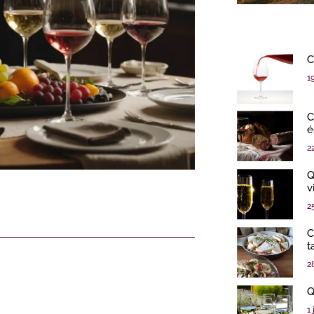
C
1
C
é
2
Q
v
2
C
t
2
Q
1 