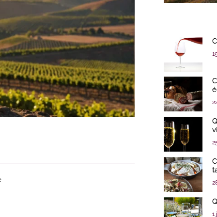
C
1
C
é
2
Q
v
2
C
t
e
2
Q
1 