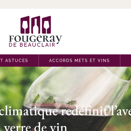
ET ASTUCES
ACCORDS METS ET VINS
imatique redéfinit l’ave
verre de vin