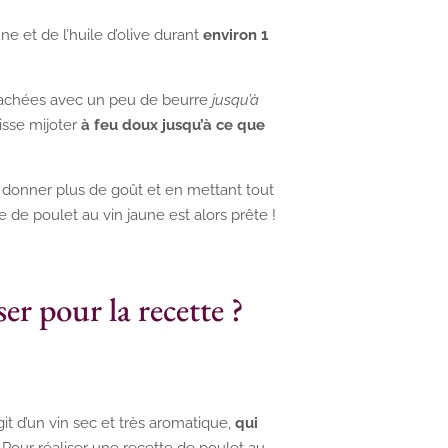
 et de l’huile d’olive durant
environ 1
l hachées avec un peu de beurre
jusqu’à
isse mijoter
à feu doux jusqu’à ce que
r donner plus de goût et en mettant tout
e de poulet au vin jaune est alors prête !
ser pour la recette ?
agit d’un vin sec et très aromatique,
qui
.
Pour réaliser une recette de poulet au