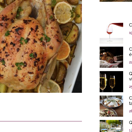
C
1
C
é
2
Q
v
2
C
t
2
Q
1 