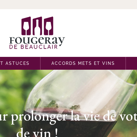
ET ASTUCES
ACCORDS METS ET VINS
r prolonger la vie de vot
de vin !