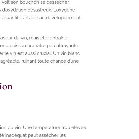
e voit son bouchon se dessécher,
s d’oxydation désastreux. L’oxygène
tes quantités, il aide au développement
veur du vin, mais elle entraîne
une boisson brunâtre peu attrayante.
r le vin est aussi crucial. Un vin blanc
gréable, ruinant toute chance d’une
tion
tion du vin. Une température trop élevée
dité inadéquat peut assécher les