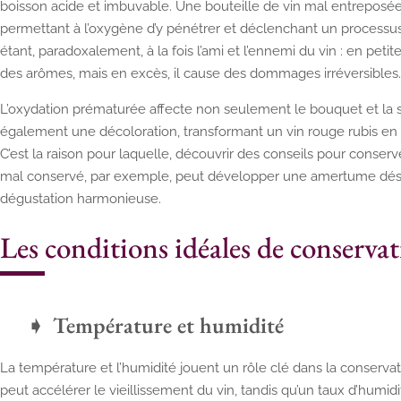
boisson acide et imbuvable. Une bouteille de vin mal entreposé
permettant à l’oxygène d’y pénétrer et déclenchant un processu
étant, paradoxalement, à la fois l’ami et l’ennemi du vin : en peti
des arômes, mais en excès, il cause des dommages irréversibles.
L’oxydation prématurée affecte non seulement le bouquet et la sa
également une décoloration, transformant un vin rouge rubis en 
C’est la raison pour laquelle, découvrir des conseils pour conserve
mal conservé, par exemple, peut développer une amertume désa
dégustation harmonieuse.
Les conditions idéales de conserva
Température et humidité
La température et l’humidité jouent un rôle clé dans la conserva
peut accélérer le vieillissement du vin, tandis qu’un taux d’humi