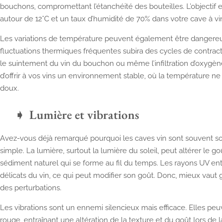
bouchons, compromettant l’étanchéité des bouteilles. L’objectif 
autour de 12°C et un taux d’humidité de 70% dans votre cave à vi
Les variations de température peuvent également être dangereu
fluctuations thermiques fréquentes subira des cycles de contract
le suintement du vin du bouchon ou même l’infiltration d’oxygène. 
d’offrir à vos vins un environnement stable, où la température 
doux.
Lumière et vibrations
Avez-vous déjà remarqué pourquoi les caves vin sont souvent som
simple. La lumière, surtout la lumière du soleil, peut altérer le go
sédiment naturel qui se forme au fil du temps. Les rayons UV e
délicats du vin, ce qui peut modifier son goût. Donc, mieux vaut ga
des perturbations.
Les vibrations sont un ennemi silencieux mais efficace. Elles peu
rouge, entraînant une altération de la texture et du goût lors de 