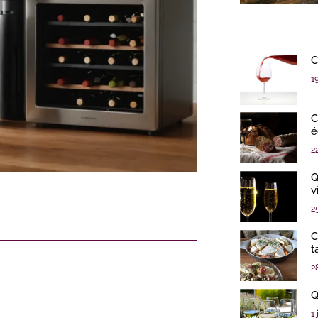
C
1
C
é
2
Q
v
2
C
t
2
Q
1 