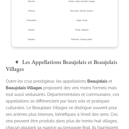
Brouilly
Fruité, notes de fruits rouges
Chénas
Structuré, arômes floraux
Chiroubles
Léger, floral
Fleurie
Floral, élégant
Morgon
Robuste, longue garde
Les Appellations Beaujolais et Beaujolais
Villages
Outre les crus prestigieux, les appellations
Beaujolais
et
Beaujolais Villages
proposent des vins moins formels mais
tout aussi séduisants. Départementales et communales, ces
appellations se différencient par leurs sols et pratiques
culturales. Le Beaujolais Villages se distingue souvent pour
ses arômes plus intenses, bénéfiques à l’éveil des sens. Ces
vins peuvent être produits dans plus de trente-huit villages,
chacun ajoutant sa nuance au breuvage final. Ils fournissent