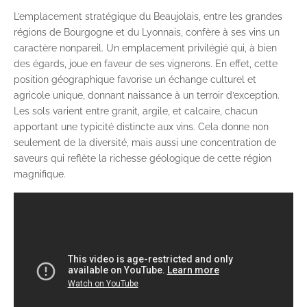
L’emplacement stratégique du Beaujolais, entre les grandes
régions de Bourgogne et du Lyonnais, confère à ses vins un
caractère nonpareil. Un emplacement privilégié qui, à bien
des égards, joue en faveur de ses vignerons. En effet, cette
position géographique favorise un échange culturel et
agricole unique, donnant naissance à un terroir d’exception.
Les sols varient entre granit, argile, et calcaire, chacun
apportant une typicité distincte aux vins. Cela donne non
seulement de la diversité, mais aussi une concentration de
saveurs qui reflète la richesse géologique de cette région
magnifique.