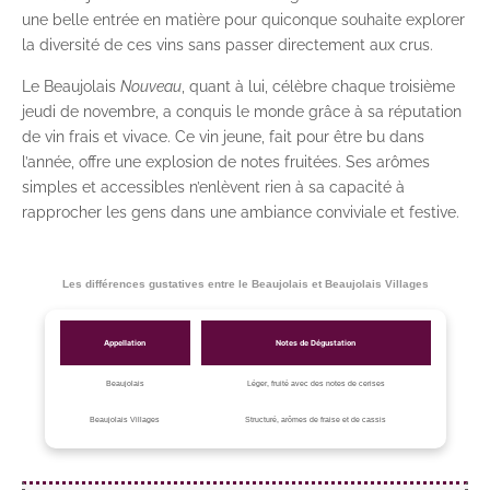
une belle entrée en matière pour quiconque souhaite explorer
la diversité de ces vins sans passer directement aux crus.
Le Beaujolais
Nouveau
, quant à lui, célèbre chaque troisième
jeudi de novembre, a conquis le monde grâce à sa réputation
de vin frais et vivace. Ce vin jeune, fait pour être bu dans
l’année, offre une explosion de notes fruitées. Ses arômes
simples et accessibles n’enlèvent rien à sa capacité à
rapprocher les gens dans une ambiance conviviale et festive.
Les différences gustatives entre le Beaujolais et Beaujolais Villages
Appellation
Notes de Dégustation
Beaujolais
Léger, fruité avec des notes de cerises
Beaujolais Villages
Structuré, arômes de fraise et de cassis