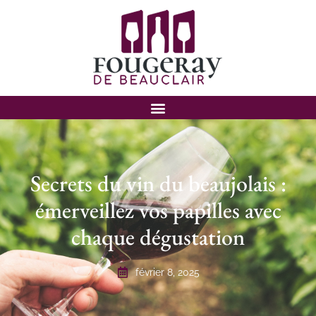
Secrets du vin du beaujolais :
émerveillez vos papilles avec
chaque dégustation
février 8, 2025